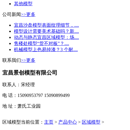
其他模型
公司新闻
>>更多
宜昌沙盘模型表面纹理细节，....
模型设计需要美术基础吗？新....
动态与静态宜昌区域模型：场....
售楼处模型“货不对板”？....
机械模型上色易掉漆？3 个耐....
联系我们
>>更多
宜昌景创模型有限公司
联系人：宋经理
电 话：15090953797 15090899499
地 址：萧氏工业园
区域模型
当前位置：
主页
>
产品中心
>
区域模型
>